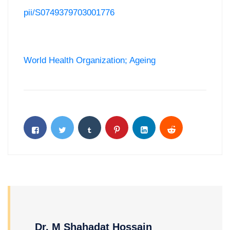
pii/S0749379703001776
World Health Organization; Ageing
Dr. M Shahadat Hossain