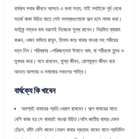
বার্ধক্য সবার জীবনে আসবে এ কথা সত্য, তাই সবাইকে পূর্ব থেকে
সতর্ক থাকা ‍উচিত যাতে সেই সমস্যাগুলোকে অল্প হলে লাঘব করা।
যতটুকু সম্ভব কম বয়সেই নিজেকে সুস্থ রাখেন। নিয়মিত ব্যায়াম
করুন, ওজন কমিয়ে রাখুন, হিসাব করে খাবার খাওয়া সহ শরীরের
যত্ন নিন। পরিষ্কার –পরিচ্ছন্নতা ঈমানে অঙ্গ, যা শরীরকে সুন্দর ও
সুখময় করে। মনে রাখবেন, সুস্থ জীবন, রোগমুক্ত জীবন বয়ে
আনবে আপনার ও সমাজের সকলের শান্তি।
বার্ধক্যে কি খাবেন
অবশ্যই খাবারের প্রতি খেয়াল রাখবেন। অল্প খাবারের যাতে
বেশি কাজ হয় সে খাবারই খাওয়া ‍উচিত।আঁশ জাতীয় খাবার যেমন
ঢেঁড়শ, ডাঁটা বেশি খাবেন।তরল খাবার প্রত্যহ খাবেন যাতে প্রতিদিন