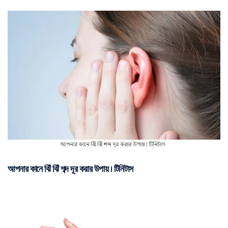
আপনার কানে ঝিঁ ঝিঁ শব্দ দূর করার উপায় | টিনিটাস