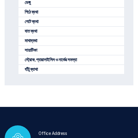
ডেঙ্গু
পিঠে ব্যথা
পেটে ব্যথা
বাত ব্যথা
মাথাব্যথা
সায়াটিকা
স্ট্রোক, প্যারালাইসিস ও নার্ভের সমস্যা
হাঁটু ব্যাথা
Office Address