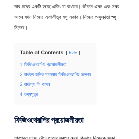
তার মধ্যে একটি হচ্ছে এজিং বা বার্ধক্য। জীবনে এমন এক সময়
আসে যখন নিজের একাকীত্ব শুধু্ একার। নিজের অসুস্থতা শুধু
নিজের।
Table of Contents
hide
1
ফিজিওথেরাপির প্রয়োজনীয়তা
2
বার্ধক্য জনিত সমস্যায় ফিজিওথেরাপির উদ্দেশ্য
3
বার্ধক্যে কি খাবেন
4
তথ্যসূত্র
ফিজিওথেরাপির প্রয়োজনীয়তা
তারপরও মানুষ বেঁচে থাকার স্বপ্ন দেখে কিভাবে নিজেকে সুস্থ