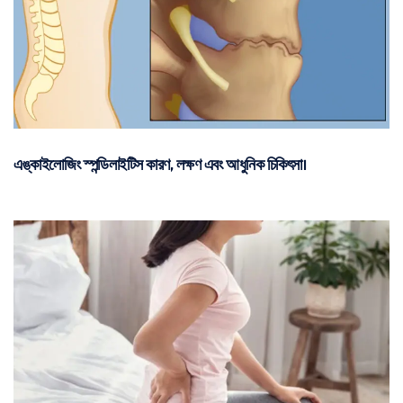
এঙ্কাইলোজিং স্পন্ডিলাইটিস কারণ, লক্ষণ এবং আধুনিক চিকিৎসা।