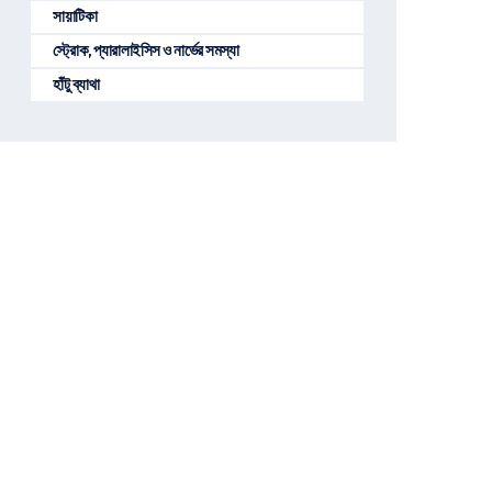
সায়াটিকা
স্ট্রোক, প্যারালাইসিস ও নার্ভের সমস্যা
হাঁটু ব্যাথা