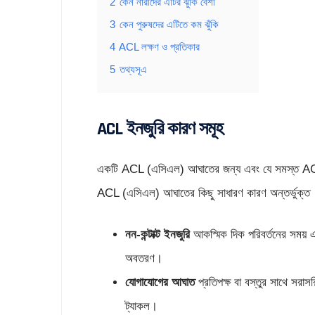
2
কেন নারীদের এটির ঝুঁকি বেশী
3
কেন পুরুষদের এটিতে কম ঝুঁকি
4
ACL লক্ষণ ও প্রতিকার
5
তথ্যসূএ
ACL ইনজুরি কারণ সমূহ
একটি ACL (এসিএল) আঘাতের জন্য এবং যে সমস্ত ACL
ACL (এসিএল) আঘাতের কিছু সাধারণ কারণ অন্তর্ভুক্ত
নন-কন্টাক্ট ইনজুরি
আকস্মিক দিক পরিবর্তনের সময় 
অবতরণ।
যোগাযোগের আঘাত
প্রতিপক্ষ বা বস্তুর সাথে সর
ট্যাকল।