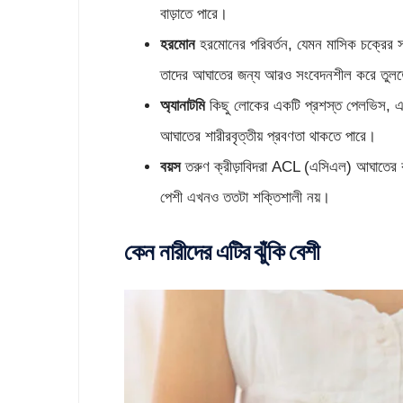
বাড়াতে পারে।
হরমোন
হরমোনের পরিবর্তন, যেমন মাসিক চক্রের সম
তাদের আঘাতের জন্য আরও সংবেদনশীল করে তুলত
অ্যানাটমি
কিছু লোকের একটি প্রশস্ত পেলভিস, একট
আঘাতের শারীরবৃত্তীয় প্রবণতা থাকতে পারে।
বয়স
তরুণ ক্রীড়াবিদরা ACL (এসিএল) আঘাতের ঝু
পেশী এখনও ততটা শক্তিশালী নয়।
কেন নারীদের এটির ঝুঁকি বেশী