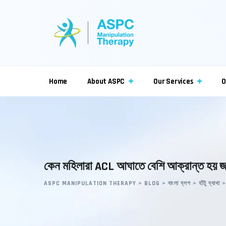
Skip
to
content
Home
About ASPC
Our Services
O
কেন মহিলারা ACL আঘাতে বেশি আক্রান্ত হয় জ
ASPC MANIPULATION THERAPY
>
BLOG
>
বাংলা ব্লগ
>
হাঁটু ব্যাথা