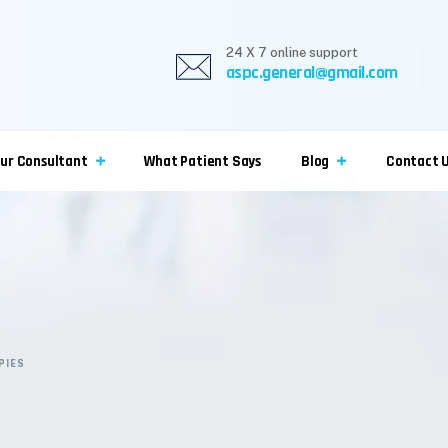
24 X 7 online support
aspc.general@gmail.com
ur Consultant
What Patient Says
Blog
Contact 
PIES