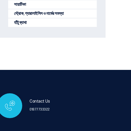
সায়াটিকা
স্ট্রোক, প্যারালাইসিস ও নার্ভের সমস্যা
হাঁটু ব্যাথা
Contact Us
01877733322