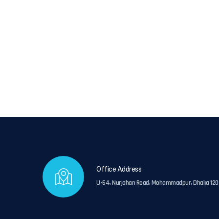
Office Address
U-64, Nurjahan Road, Mohammadpur, Dhaka 120