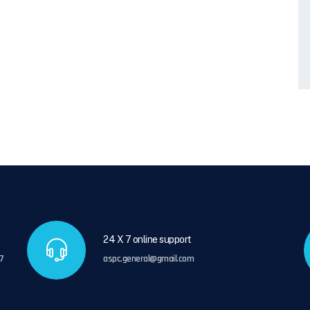
24 X 7 online support
7
aspc.general@gmail.com