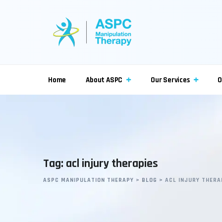
Skip
to
content
Home
About ASPC
Our Services
O
Tag: acl injury therapies
ASPC MANIPULATION THERAPY
>
BLOG
>
ACL INJURY THERA