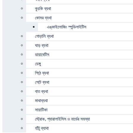
কুচকি ব্যথা
কোমর ব্যথা
এঙ্কাইলোজিং স্পন্ডিলাইটিস
গোড়ালি ব্যথা
ঘাড় ব্যথা
ডায়াবেটিস
ডেঙ্গু
পিঠে ব্যথা
পেটে ব্যথা
বাত ব্যথা
মাথাব্যথা
সায়াটিকা
স্ট্রোক, প্যারালাইসিস ও নার্ভের সমস্যা
হাঁটু ব্যাথা