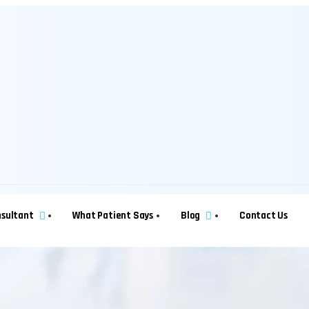
nsultant
What Patient Says
Blog
Contact Us