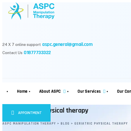
Skip
to
content
aspc.general@gmail.com
24 X 7 online support
01877733322
Contact Us
Home
About ASPC
Our Services
Our Co
Tag: Geriatric physical therapy
APPOINTMENT
ASPC MANIPULATION THERAPY
>
BLOG
>
GERIATRIC PHYSICAL THERAPY