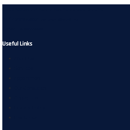
Office Address
U-64, Nurjahan Road, Mohammadpur, Dhaka 1207
24 X 7 online support
aspc.general@gmail.com
Contact Us
01877733322
Useful Links
About Us
Services
Appointment
Our Consultant
Contact Us
Privacy Policy
Disclaimer