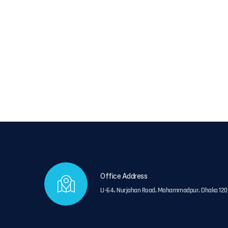
Office Address
U-64, Nurjahan Road, Mohammadpur, Dhaka 120