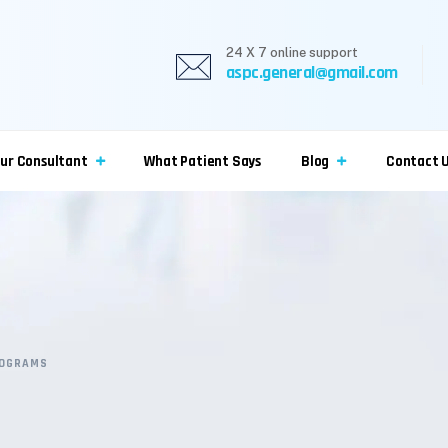
24 X 7 online support
aspc.general@gmail.com
ur Consultant
What Patient Says
Blog
Contact 
ROGRAMS