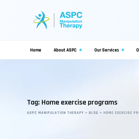
Skip
to
content
Home
About ASPC
Our Services
O
Tag: Home exercise programs
ASPC MANIPULATION THERAPY
>
BLOG
>
HOME EXERCISE P