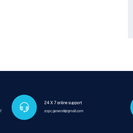
24 X 7 online support
7
aspc.general@gmail.com