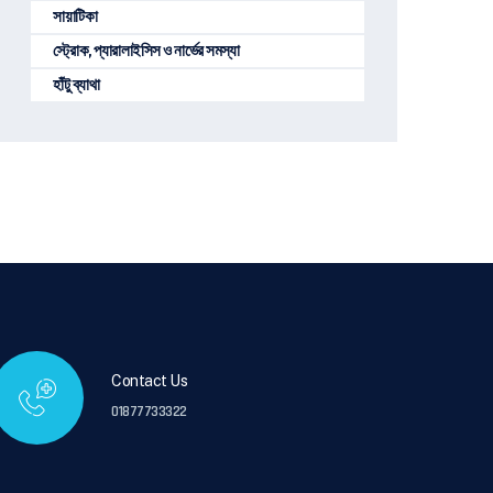
সায়াটিকা
স্ট্রোক, প্যারালাইসিস ও নার্ভের সমস্যা
হাঁটু ব্যাথা
Contact Us
01877733322