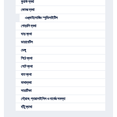
কুচকি ব্যথা
কোমর ব্যথা
এঙ্কাইলোজিং স্পন্ডিলাইটিস
গোড়ালি ব্যথা
ঘাড় ব্যথা
ডায়াবেটিস
ডেঙ্গু
পিঠে ব্যথা
পেটে ব্যথা
বাত ব্যথা
মাথাব্যথা
সায়াটিকা
স্ট্রোক, প্যারালাইসিস ও নার্ভের সমস্যা
হাঁটু ব্যাথা