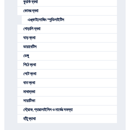
কুচকি ব্যথা
কোমর ব্যথা
এঙ্কাইলোজিং স্পন্ডিলাইটিস
গোড়ালি ব্যথা
ঘাড় ব্যথা
ডায়াবেটিস
ডেঙ্গু
পিঠে ব্যথা
পেটে ব্যথা
বাত ব্যথা
মাথাব্যথা
সায়াটিকা
স্ট্রোক, প্যারালাইসিস ও নার্ভের সমস্যা
হাঁটু ব্যাথা