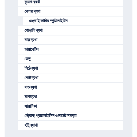
কুচকি ব্যথা
কোমর ব্যথা
এঙ্কাইলোজিং স্পন্ডিলাইটিস
গোড়ালি ব্যথা
ঘাড় ব্যথা
ডায়াবেটিস
ডেঙ্গু
পিঠে ব্যথা
পেটে ব্যথা
বাত ব্যথা
মাথাব্যথা
সায়াটিকা
স্ট্রোক, প্যারালাইসিস ও নার্ভের সমস্যা
হাঁটু ব্যাথা