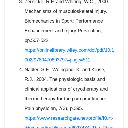
Zernicke, R.F. and Whiting, W.C., 2000.
Mechanisms of musculoskeletal injury.
Biomechanics in Sport: Performance
Enhancement and Injury Prevention,
pp.507-522.
https://onlinelibrary.wiley.com/doi/pdf/10.1
002/9780470693797#page=512
Nadler, S.F., Weingand, K. and Kruse,
R.J., 2004. The physiologic basis and
clinical applications of cryotherapy and
thermotherapy for the pain practitioner.
Pain physician, 7(3), p.395.
https://www.researchgate.net/profile/Kurt-
Weingand/publication/6928434_The_Physi