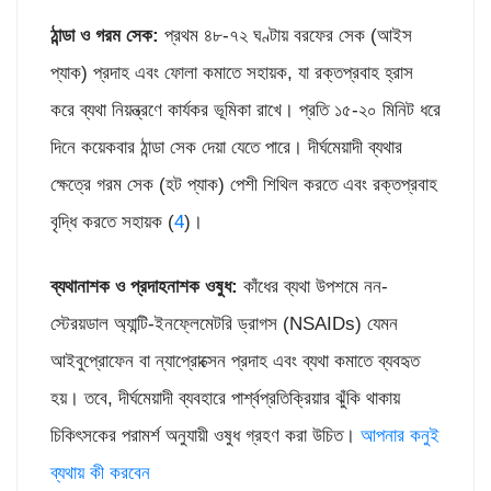
ঠান্ডা ও গরম
সেক:
প্রথম ৪৮-৭২ ঘণ্টায় বরফের সেক (আইস
প্যাক) প্রদাহ এবং ফোলা কমাতে সহায়ক, যা রক্তপ্রবাহ হ্রাস
করে ব্যথা নিয়ন্ত্রণে কার্যকর ভূমিকা রাখে। প্রতি ১৫-২০ মিনিট ধরে
দিনে কয়েকবার ঠান্ডা সেক দেয়া যেতে পারে। দীর্ঘমেয়াদী ব্যথার
ক্ষেত্রে গরম সেক (হট প্যাক) পেশী শিথিল করতে এবং রক্তপ্রবাহ
বৃদ্ধি করতে সহায়ক (
4
)।
ব্যথানাশক ও প্রদাহনাশক ওষুধ:
কাঁধের ব্যথা উপশমে নন-
স্টেরয়ডাল অ্যান্টি-ইনফ্লেমেটরি ড্রাগস (NSAIDs) যেমন
আইবুপ্রোফেন বা ন্যাপ্রোক্সেন প্রদাহ এবং ব্যথা কমাতে ব্যবহৃত
হয়। তবে, দীর্ঘমেয়াদী ব্যবহারে পার্শ্বপ্রতিক্রিয়ার ঝুঁকি থাকায়
চিকিৎসকের পরামর্শ অনুযায়ী ওষুধ গ্রহণ করা উচিত।
আপনার কনুই
ব্যথায় কী করবেন