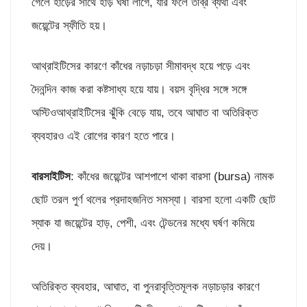
গেলে হাড়ের সাথে হাড় ঘষা লাগে, যার ফলে তীব্র ব্যথা এবং
জয়েন্টের স্ফীতি হয়।
আথ্রাইটিসের কারণে কাঁধের নড়াচড়া সীমাবদ্ধ হয়ে পড়ে এবং
দৈনন্দিন কাজ করা কষ্টসাধ্য হয়ে যায়। বয়স বৃদ্ধির সঙ্গে সঙ্গে
অস্টিওআথ্রাইটিসের ঝুঁকি বেড়ে যায়, তবে আঘাত বা অতিরিক্ত
ব্যবহারও এই রোগের কারণ হতে পারে।
বারসাইটিস
: কাঁধের জয়েন্টের আশপাশে থাকা বারসা (bursa) নামক
ছোট তরল পুর্ণ থলের প্রদাহজনিত সমস্যা। বারসা হলো একটি ছোট
স্যাক যা জয়েন্টের হাড়, পেশী, এবং টেন্ডনের মধ্যে ঘর্ষণ কমিয়ে
দেয়।
অতিরিক্ত ব্যবহার, আঘাত, বা পুনরাবৃত্তিমূলক নড়াচড়ার কারণে