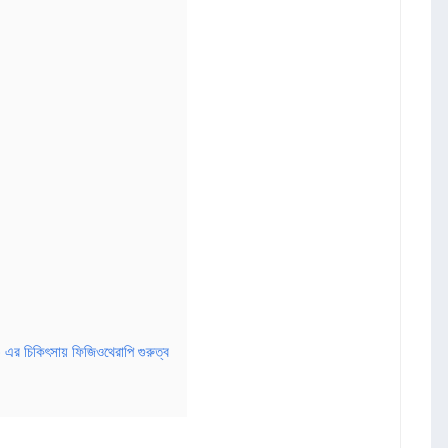
) এর চিকিৎসায় ফিজিওথেরাপি গুরুত্ব