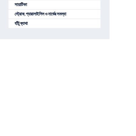
সায়াটিকা
স্ট্রোক, প্যারালাইসিস ও নার্ভের সমস্যা
হাঁটু ব্যাথা