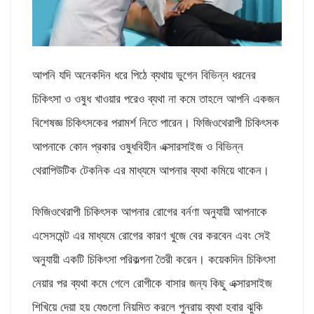
আপনি যদি অনেকদিন ধরে পিঠে ব্যথায় ভুগেন বিভিন্ন ধরনের
চিকিৎসা ও ওষুধ খাওয়ার পরেও ব্যথা না কমে তাহলে আপনি একজন
বিশেষজ্ঞ চিকিৎসকের পরামর্শ নিতে পারেন। ফিজিওথেরাপী চিকিৎসক
আপনাকে কোন প্রকার ওষুধবিহীন এক্সারসাইজ ও বিভিন্ন
থেরাপিউটিক টেকনিক এর মাধ্যমে আপনার ব্যথা কমিয়ে থাকেন।
ফিজিওথেরাপী চিকিৎসক আপনার রোগের বর্নণা অনুযায়ী আপনাকে
এসেসমেন্ট এর মাধ্যমে রোগের কারণ খুজে বের করবেন এবং সেই
অনুযায়ী একটি চিকিৎসা পরিকল্পনা তৈরী করেন। কয়েকদিন চিকিৎসা
নেয়ার পর ব্যথা কমে গেলে রোগীকে বাসার জন্য কিছু এক্সারসাইজ
শিখিয়ে দেয়া হয় যেগুলো নিয়মিত করলে পুনরায় ব্যথা হবার ঝুকি