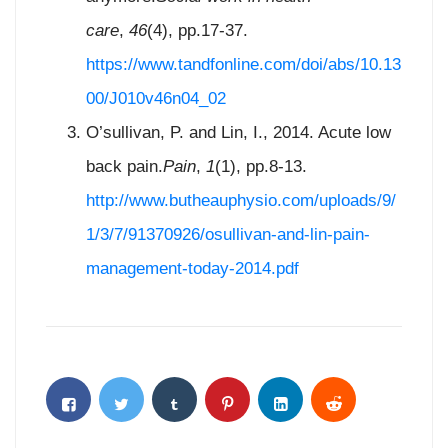
care
,
46
(4), pp.17-37.
https://www.tandfonline.com/doi/abs/10.13
00/J010v46n04_02
O’sullivan, P. and Lin, I., 2014. Acute low
back pain.
Pain
,
1
(1), pp.8-13.
http://www.butheauphysio.com/uploads/9/
1/3/7/91370926/osullivan-and-lin-pain-
management-today-2014.pdf