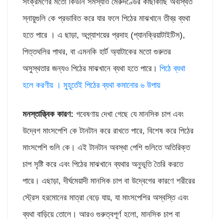
সংক্রমণের মতো কিডনি সমস্যাও মেরুদণ্ডের কাছাকাছি অবস্থিত
স্নায়ুগুলি কে প্রভাবিত করে যার ফলে পিঠের মাঝখানে তীব্র ব্যথা
হতে পারে । এ ছাড়া, অগ্ন্যাশয়ের প্রদাহ (প্যানক্রিয়াটাইটিস),
পিত্তথলির পাথর, বা এমনকি হার্ট অ্যাটাকের মতো গুরুতর
অসুস্থতার জন্যও পিঠের মাঝখানে ব্যথা হতে পারে।
পিঠে ব্যথা
হলে করণীয় । মুহূর্তেই পিঠের ব্যথা কমানোর ৬ উপায়
মনস্তাত্ত্বিক কারণ:
গবেষণায় দেখা গেছে যে মানসিক চাপ এবং
উদ্বেগ মাংসপেশি কে টানটান করে রাখতে পারে, বিশেষ করে পিঠের
মাংসপেশি গুলি কে। এই টানটান অবস্থা পেশি গুলিতে অতিরিক্ত
চাপ সৃষ্টি করে এবং পিঠের মাঝখানে ব্যথার অনুভূতি তৈরি করতে
পারে। এছাড়া, দীর্ঘমেয়াদী মানসিক চাপ বা উদ্বেগের কারণে শরীরের
স্ট্রেস হরমোনের মাত্রা বেড়ে যায়, যা মাংসপেশির অস্বস্তি এবং
ব্যথা বাড়িয়ে তোলে। আরও গুরুত্বপূর্ণ হলো, মানসিক চাপ বা