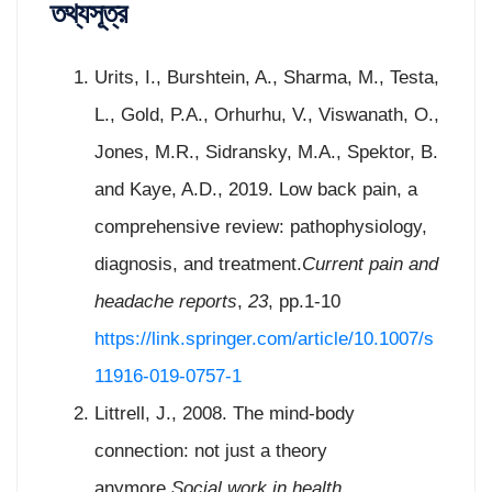
তথ্যসূত্র
Urits, I., Burshtein, A., Sharma, M., Testa,
L., Gold, P.A., Orhurhu, V., Viswanath, O.,
Jones, M.R., Sidransky, M.A., Spektor, B.
and Kaye, A.D., 2019. Low back pain, a
comprehensive review: pathophysiology,
diagnosis, and treatment.
Current pain and
headache reports
,
23
, pp.1-10
https://link.springer.com/article/10.1007/s
11916-019-0757-1
Littrell, J., 2008. The mind-body
connection: not just a theory
anymore.
Social work in health