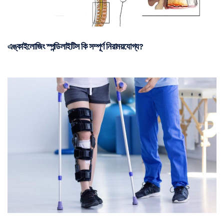
এঙ্কাইলোজিং স্পন্ডিলাইটিস কি সম্পূর্ণ নিরাময়যোগ্য?