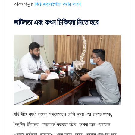
আরও পড়ুনঃ
পিঠে জ্বালাপোড়া করার কারণ
জটিলতা এবং কখন চিকিৎসা নিতে হবে
যদি পীঠে ব্যথা কয়েক সপ্তাহেরও বেশি সময় ধরে চলতে থাকে,
দৈনন্দিন জীবনের কাজকর্মে ব্যাঘাত ঘটায়, অথবা অঙ্গ-প্রত্যঙ্গে
গুরুতর দুর্বলতা, অকারণে ওজন হ্রাস, জ্বর, প্রসাব পায়খানা ধরে