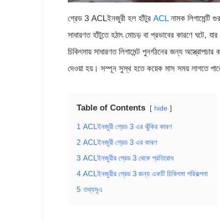
গ্রেড 3 ACLইনজুরী হল হাঁটুর
ACL
নামক লিগামেন্টি গু
সাধারণত হাঁটুতে হঠাৎ মোচড় বা প্রভাবের কারণে ঘটে, যা
চিকিৎসায় সাধারণত লিগামেন্ট পুনর্গঠনের জন্য অস্ত্রোপচা
দেওয়া হয়। সম্পূন সুস্থ হতে কয়েক মাস সময় লাগতে পা
Table of Contents
hide
1
ACLইনজুরী গ্রেড 3 এর ঝুঁকির কারণ
2
ACLইনজুরী গ্রেড 3 এর কারণ
3
ACLইনজুরীর গ্রেড 3 থেকে প্রতিরোধ
4
ACLইনজুরীর গ্রেড 3 জন্য একটি চিকিৎসা পরিকল্পনা
5
তথ্যসূএ