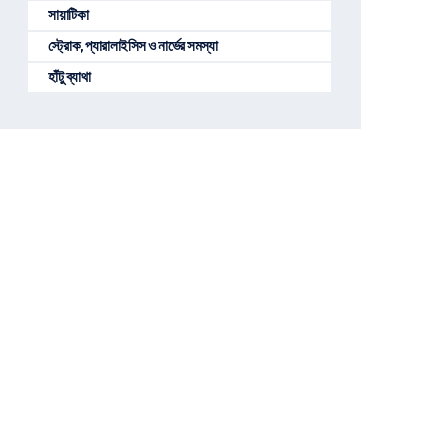
সায়াটিকা
স্ট্রোক, প্যারালাইসিস ও নার্ভের সমস্যা
হাঁটু ব্যাথা