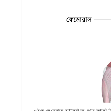
এসিএল এর ফেমোরাল অ্যাটাচমেন্ট হল যেখানে লিগামেন্টি ফি