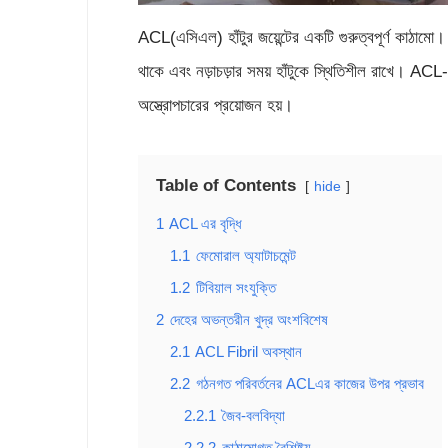
ACL(এসিএল) হাঁটুর জয়েন্টের একটি গুরুত্বপূর্ণ কাঠামো।
থাকে এবং নড়াচড়ার সময় হাঁটুকে স্থিতিশীল রাখে। A
অস্ত্রোপচারের প্রয়োজন হয়।
Table of Contents
hide
1
ACL এর বৃদ্ধি
1.1
ফেমোরাল অ্যাটাচমেন্ট
1.2
টিবিয়াল সংযুক্তি
2
দেহের অভন্তরীন খুদ্র অংশবিশেষ
2.1
ACL Fibril অবস্থান
2.2
গঠনগত পরিবর্তনের ACLএর কাজের উপর প্রভাব
2.2.1
জৈব-বলবিদ্যা
2.2.2
কাঠামোগত বৈশিষ্ট্য