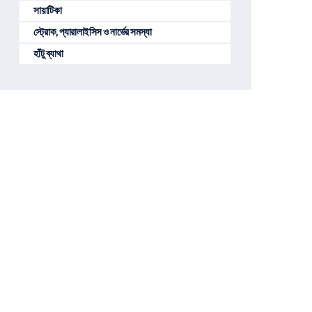
সায়াটিকা
স্ট্রোক, প্যারালাইসিস ও নার্ভের সমস্যা
হাঁটু ব্যাথা