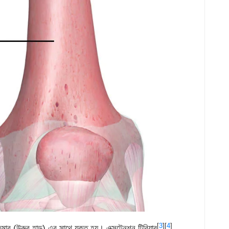
[
3
][
4
]
মার (উরুর হাড়) এর সাথে যুক্ত হয়। এক্সটেনশন টিবিয়ার