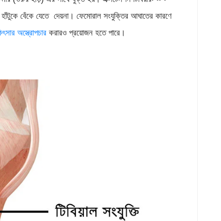
য় হাঁটুকে বেঁকে যেতে দেয়না। ফেমোরাল সংযুক্তির আঘাতের কারণে
িৎসার অস্ত্রোপচার
করারও প্রয়োজন হতে পারে।