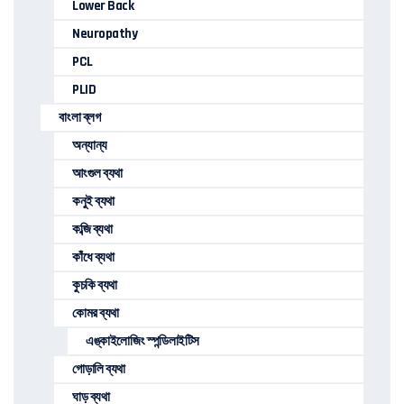
Lower Back
Neuropathy
PCL
PLID
বাংলা ব্লগ
অন্যান্য
আংগুল ব্যথা
কনুই ব্যথা
কব্জি ব্যথা
কাঁধে ব্যথা
কুচকি ব্যথা
কোমর ব্যথা
এঙ্কাইলোজিং স্পন্ডিলাইটিস
গোড়ালি ব্যথা
ঘাড় ব্যথা