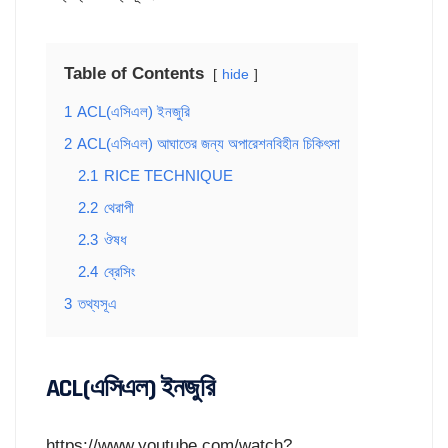
Table of Contents
hide
1
ACL(এসিএল) ইনজুরি
2
ACL(এসিএল) আঘাতের জন্য অপারেশনবিহীন চিকিৎসা
2.1
RICE TECHNIQUE
2.2
থেরাপী
2.3
ঔষধ
2.4
ব্রেসিং
3
তথ্যসূএ
ACL(এসিএল) ইনজুরি
https://www.youtube.com/watch?