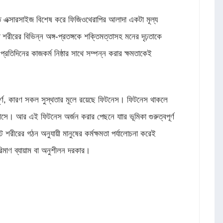
ত এক্সারসাইজ বিশেষ করে ফিজিওথেরাপির আলাদা একটা মূল্য
রীরের বিভিন্ন অঙ্গ-প্রতঙ্গকে শক্তিমত্তাসহ মনের দৃঢ়তাকে
মে প্রতিদিনের কাজকর্ম নিষ্ঠার সাথে সম্পন্ন করার ক্ষমতাকেই
্ণ, কারণ সকল সুস্থতার মূলে রয়েছে ফিটনেস। ফিটনেস থাকলে
 আসে। আর এই ফিটনেস অর্জন করার পেছনে যাার ভূমিকা গুরুত্বপূর্ণ
রীরের গঠন অনুযায়ী মানুষের কর্মক্ষমতা পর্যালোচনা করেই
িমাণ ব্যায়াম বা অনুশীলন দরকার।