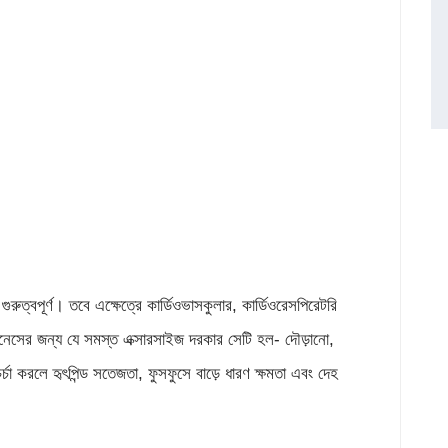
ুত্বপূর্ণ। তবে এক্ষেত্রে কার্ডিওভাসকুলার, কার্ডিওরেসপিরেটরি
টনেসের জন্য যে সমস্ত এক্সারসাইজ দরকার সেটি হল- দৌড়ানো,
্চা করলে হৃৎপিন্ড সতেজতা, ফুসফুসে বাড়ে ধারণ ক্ষমতা এবং দেহ