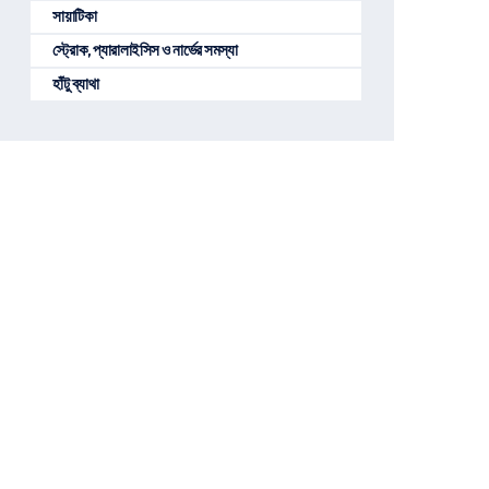
সায়াটিকা
স্ট্রোক, প্যারালাইসিস ও নার্ভের সমস্যা
হাঁটু ব্যাথা