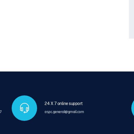
24 X 7 online support
7
aspc.general@gmail.com