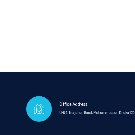
Office Address
U-64, Nurjahan Road, Mohammadpur, Dhaka 120