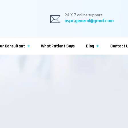
24 X 7 online support
aspc.general@gmail.com
ur Consultant
What Patient Says
Blog
Contact 