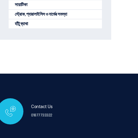
সায়াটিকা
স্ট্রোক, প্যারালাইসিস ও নার্ভের সমস্যা
হাঁটু ব্যাথা
Contact Us
01877733322