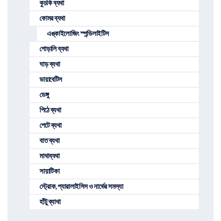
কুচকি ব্যথা
কোমর ব্যথা
এঙ্কাইলোজিং স্পন্ডিলাইটিস
গোড়ালি ব্যথা
ঘাড় ব্যথা
ডায়াবেটিস
ডেঙ্গু
পিঠে ব্যথা
পেটে ব্যথা
বাত ব্যথা
মাথাব্যথা
সায়াটিকা
স্ট্রোক, প্যারালাইসিস ও নার্ভের সমস্যা
হাঁটু ব্যাথা