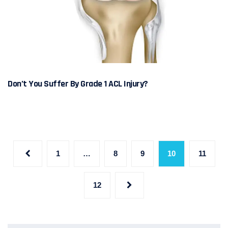
Don’t You Suffer By Grade 1 ACL Injury?
1
…
8
9
10
11
12