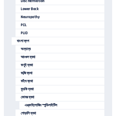
Disc Herniation
Lower Back
Neuropathy
PCL
PLID
বাংলা ব্লগ
অন্যান্য
আংগুল ব্যথা
কনুই ব্যথা
কব্জি ব্যথা
কাঁধে ব্যথা
কুচকি ব্যথা
কোমর ব্যথা
এঙ্কাইলোজিং স্পন্ডিলাইটিস
গোড়ালি ব্যথা