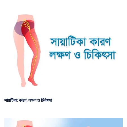
সায়াটিকা: কারণ, লক্ষণ ও চিকিৎসা