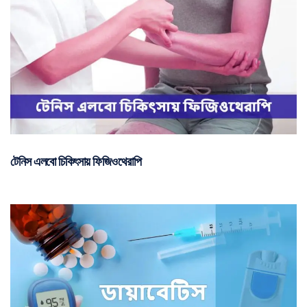
টেনিস এলবো চিকিৎসায় ফিজিওথেরাপি