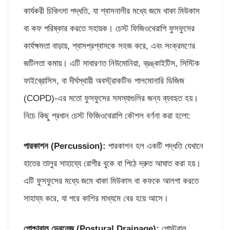
কার্যকরী চিকিৎসা পদ্ধতি, যা শ্বাসনালীর মধ্যে জমে থাকা মিউকাস
বা কফ পরিষ্কার করতে সহায়ক। চেস্ট ফিজিওথেরাপি ফুসফুসের
কার্যক্ষমতা বাড়ায়, শ্বাসপ্রশ্বাসকে সহজ করে, এবং সংক্রমণের
জটিলতা কমায়। এটি সাধারণত নিউমোনিয়া, ব্রঙ্কাইটিস, সিস্টিক
ফাইব্রোসিস, বা দীর্ঘস্থায়ী অবস্ট্রাকটিভ পালমোনারি ডিজিজ
(COPD)-এর মতো ফুসফুসের সমস্যাগুলির জন্য ব্যবহৃত হয়।
নিচে কিছু প্রধান চেস্ট ফিজিওথেরাপি কৌশল বর্ণনা করা হলো:
পার
কাশন (
Percussion):
পারকাশন হল একটি পদ্ধতি যেখানে
হাতের তালুর সাহায্যে রোগীর বুকে বা পিঠে দ্রুত আঘাত করা হয়।
এটি ফুসফুসের মধ্যে জমে থাকা মিউকাস বা কফকে আলগা করতে
সাহায্য করে, যা পরে কাশির মাধ্যমে বের হয়ে আসে।
পো
শ্চারাল ড্রেনেজ (
Postural Drainage):
পোস্টুরাল