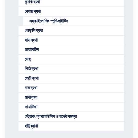
কুচকি ব্যথা
কোমর ব্যথা
এঙ্কাইলোজিং স্পন্ডিলাইটিস
গোড়ালি ব্যথা
ঘাড় ব্যথা
ডায়াবেটিস
ডেঙ্গু
পিঠে ব্যথা
পেটে ব্যথা
বাত ব্যথা
মাথাব্যথা
সায়াটিকা
স্ট্রোক, প্যারালাইসিস ও নার্ভের সমস্যা
হাঁটু ব্যাথা