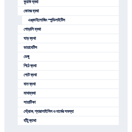
কুচকি ব্যথা
কোমর ব্যথা
এঙ্কাইলোজিং স্পন্ডিলাইটিস
গোড়ালি ব্যথা
ঘাড় ব্যথা
ডায়াবেটিস
ডেঙ্গু
পিঠে ব্যথা
পেটে ব্যথা
বাত ব্যথা
মাথাব্যথা
সায়াটিকা
স্ট্রোক, প্যারালাইসিস ও নার্ভের সমস্যা
হাঁটু ব্যাথা