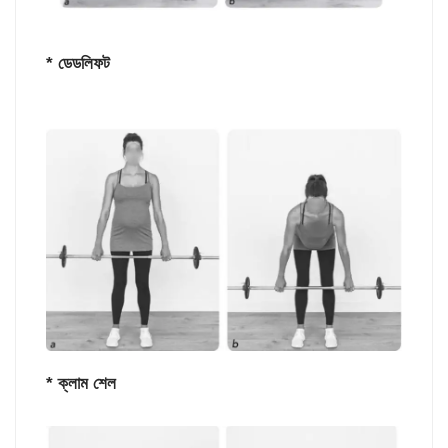
* ডেডলিফট
* ক্লাম শেল