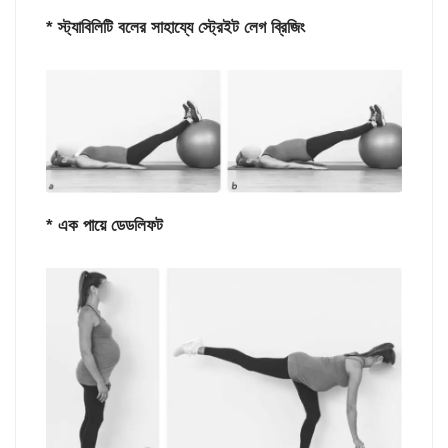
* স্ট্যাবিলিটি বলের সাহায্যে স্ট্রেইট লেগ ব্রিজিং
* এক পায়ে ডেডলিফট