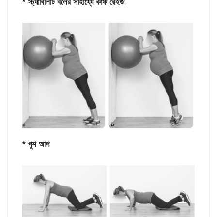
* স্ট্যাবিলিটি বলের সাহায্যে কাফ রেইজ
* পুশ আপ