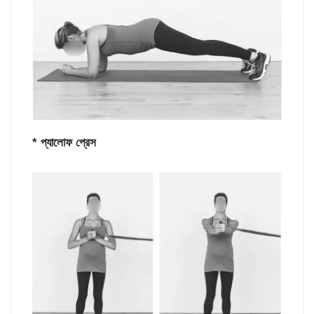
* প্যালোফ প্রেস