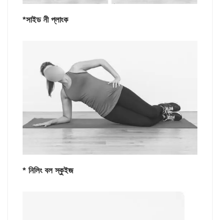
*সাইড নী প্লাংক
* নিলিং বল স্কুইজ