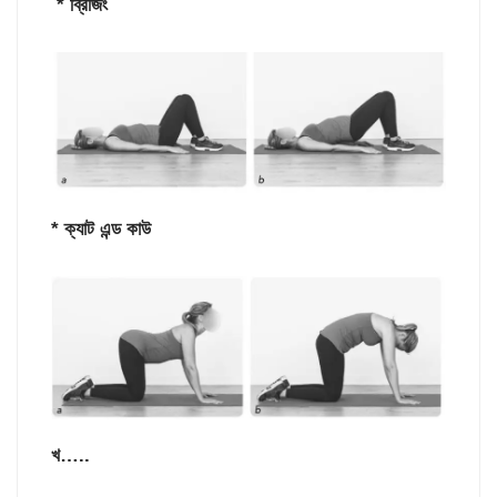
* ব্রিজিং
* ক্যাট এন্ড কাউ
খ…..