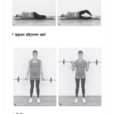
* বারবেল বাইসেপস কার্ল