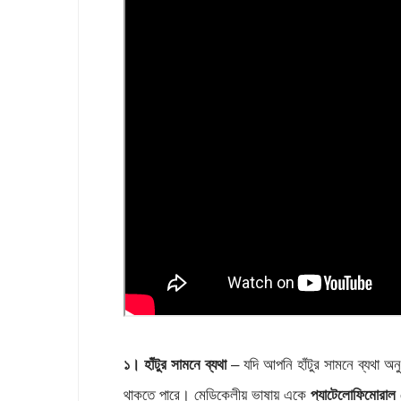
১। হাঁটুর
সামনে
ব্যথা
– যদি আপনি হাঁটুর সামনে ব্যথা অন
থাকতে পারে। মেডিকেলীয় ভাষায় একে
প্যাটেলোফিমোরাল