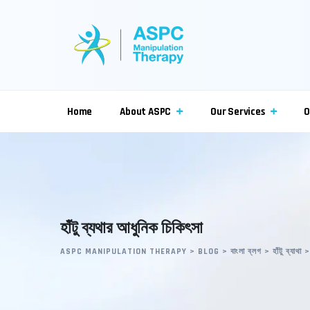
Skip
to
content
Home
About ASPC
Our Services
O
হাঁটু ব্যথার আধুনিক চিকিৎসা
ASPC MANIPULATION THERAPY
>
BLOG
>
বাংলা ব্লগ
>
হাঁটু ব্যাথা