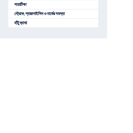
সায়াটিকা
স্ট্রোক, প্যারালাইসিস ও নার্ভের সমস্যা
হাঁটু ব্যাথা