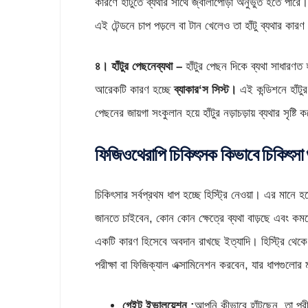
কারণে হাঁটুতে ব্যথার সাথে জ্বালাপোড়া অনুভুত হতে পারে। 
এই টেন্ডনে চাপ পড়লে বা টান খেলেও তা হাঁটু ব্যথার কার
৪। হাঁটুর পেছনেব্যথা –
হাঁটুর পেছন দিকে ব্যথা সাধারণত 
আরেকটি কারণ হচ্ছে
ব্যাকার‘স সিস্ট।
এই কন্ডিশনে হাঁটুর
পেছনের জায়গা সংকুলান হয়ে হাঁটুর নড়াচড়ায় ব্যথার সৃষ্টি
ফিজিওথেরাপি চিকিৎসক কিভাবে চিকিৎসা 
চিকিৎসার সর্বপ্রথম ধাপ হচ্ছে হিস্ট্রি নেওয়া। এর মানে
জানতে চাইবেন, কোন কোন ক্ষেত্রে ব্যথা বাড়ছে এবং কম
একটি কারণ হিসেবে অবদান রাখছে ইত্যাদি। হিস্ট্রি থেকে
পরীক্ষা বা ফিজিক্যাল এক্সামিনেশন করবেন, যার ধাপগুলোর
গেইট ইভালুয়েশন :
আপনি কীভাবে হাঁটছেন, তা পরীক্ষ