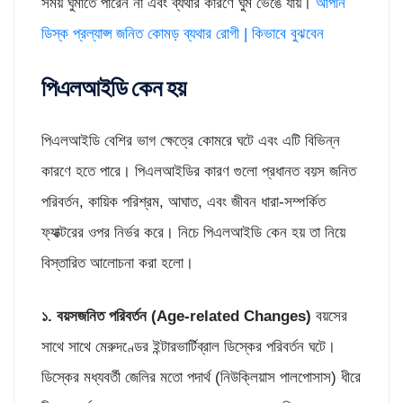
সময় ঘুমাতে পারেন না এবং ব্যথার কারণে ঘুম ভেঙে যায়।
আপনি
ডিস্ক প্রল্যাপ্স জনিত কোমড় ব্যথার রোগী | কিভাবে বুঝবেন
পিএলআইডি কেন হয়
পিএলআইডি বেশির ভাগ ক্ষেত্রে কোমরে ঘটে এবং এটি বিভিন্ন
কারণে হতে পারে। পিএলআইডির কারণ গুলো প্রধানত বয়স জনিত
পরিবর্তন, কায়িক পরিশ্রম, আঘাত, এবং জীবন ধারা-সম্পর্কিত
ফ্যাক্টরের ওপর নির্ভর করে। নিচে পিএলআইডি কেন হয় তা নিয়ে
বিস্তারিত আলোচনা করা হলো।
১. বয়সজনিত পরিবর্তন (
Age-related Changes)
বয়সের
সাথে সাথে মেরুদণ্ডের ইন্টারভার্টিব্রাল ডিস্কের পরিবর্তন ঘটে।
ডিস্কের মধ্যবর্তী জেলির মতো পদার্থ (নিউক্লিয়াস পালপোসাস) ধীরে