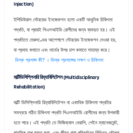
Injection)
ইপিডিউরাল স্টেরয়েড ইনজেকশন হলো একটি আধুনিক চিকিৎসা
পদ্ধতি, যা প্রায়ই পিএলআইডি রোগীদের জন্য ব্যবহৃত হয়। এই
পদ্ধতিতে মেরুদণ্ডের আশেপাশে স্টেরয়েড ইনজেকশন দেওয়া হয়,
যা প্রদাহ কমাতে এবং নার্ভের উপর চাপ কমাতে সাহায্য করে।
ডিস্ক প্রলাপ্স কী? । ডিস্ক প্রলাপ্সের লক্ষণ ও চিকিৎসা
মাল্টিডিসিপ্লিনারি রিহ্যাবিলিটেশন (Multidisciplinary
Rehabilitation)
মাল্টি ডিসিপ্লিনারি রিহ্যাবিলিটেশন বা একাধিক চিকিৎসা পদ্ধতির
সমন্বয়ে গঠিত চিকিৎসা পদ্ধতি পিএলআইডি রোগীদের জন্য উপকারী
হতে পারে। এই পদ্ধতি তে ফিজিক্যাল থেরাপি, পেইন ম্যানেজমেন্ট,
মানসিক চাপ মুক্ত করা, এবং জীবন ধারা পরিবর্তনের বিভিন্ন কৌশল