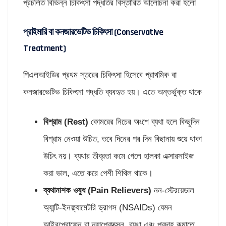
প্রচলিত বিভিন্ন চিকিৎসা পদ্ধতির বিস্তারিত আলোচনা করা হলো
প্রাইমারি বা কনজারভেটিভ চিকিৎসা (Conservative
Treatment)
পিএলআইডির প্রথম স্তরের চিকিৎসা হিসেবে প্রাথমিক বা
কনজারভেটিভ চিকিৎসা পদ্ধতি ব্যবহৃত হয়। এতে অন্তর্ভুক্ত থাকে
বিশ্রাম (
Rest)
কোমরের নিচের অংশে ব্যথা হলে কিছুদিন
বিশ্রাম নেওয়া উচিত, তবে দিনের পর দিন বিছানায় শুয়ে থাকা
উচিৎ নয়। ব্যথার তীব্রতা কমে গেলে হালকা এক্সারসাইজ
করা ভাল, এতে করে পেশী শিথিল থাকে।
ব্যথানাশক ওষুধ (
Pain Relievers)
নন-স্টেরয়েডাল
অ্যান্টি-ইনফ্ল্যামেটরি ড্রাগস (NSAIDs) যেমন
আইবুপ্রোফেন বা ন্যাপ্রোক্সেন, ব্যথা এবং প্রদাহ কমাতে