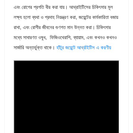
এবং রোগের প্রগতি ধীর করা যায়। আথ্রাইটিসের চিকিৎসার মূল
লক্ষ্য হলো ব্যথা ও প্রদাহ নিয়ন্ত্রণ করা, জয়েন্টের কার্যকারিতা বজায়
রাখা, এবং রোগীর জীবনের গুণগত মান উন্নত করা। চিকিৎসার
মধ্যে সাধারণত ওষুধ, ফিজিওথেরাপি, ব্যায়াম, এবং কখনও কখনও
সার্জারি অন্তর্ভুক্ত থাকে।
হাঁটুর জয়েন্টে আর্থ্রাইটিস এ করণীয়