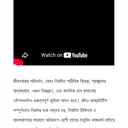
জীবনধারার পরিবর্তন, যেমন নিয়মিত শারীরিক ক্রিয়া, স্বাস্থ্যকর
খাদ্যাভ্যাস, ওজন নিয়ন্ত্রণ, এবং মানসিক চাপ কমানোর
কৌশলগুলিও গুরুত্বপূর্ণ ভূমিকা পালন করে। যদিও আথ্রাইটিস
সম্পূর্ণভাবে নিরাময় করা সম্ভব নয়, নিয়মিত চিকিৎসা ও
ব্যবস্থাপনার মাধ্যমে অধিকাংশ রোগী তাদের দৈনন্দিন কাজকর্ম চালিয়ে