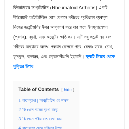
রিউমাটয়েড আর্থ্রাইটিস (Rheumatoid Arthritis) একটি
দীর্ঘমেয়াদী অটোইমিউন রোগ যেখানে শরীরের প্রতিরক্ষা ব্যবস্থা
নিজের জয়েন্টগুলির উপর আক্রমণ করে যার ফলে ইনফ্লামেশন
(প্রদাহ), ব্যথা, এবং জয়েন্টের ক্ষতি হয়। এটি শুধু জয়েন্ট নয় বরং
শরীরের অন্যান্য অঙ্গেও প্রভাব ফেলতে পারে, যেমনঃ ত্বক, চোখ,
ফুসফুস, হৃদযন্ত্র, এবং রক্তনালীগুলি ইত্যাদি।
ফ্যাটি লিভার থেকে
মুক্তির উপায়
Table of Contents
hide
1
বাত ব্যাথা | আর্থ্রাইটিস এর লক্ষন
2
কি খেলে বাতের ব্যথা বাড়ে
3
কি খেলে শরীর বাত ব্যথা কমে
4
বাত ব্যথা থেকে মুক্তির উপায়