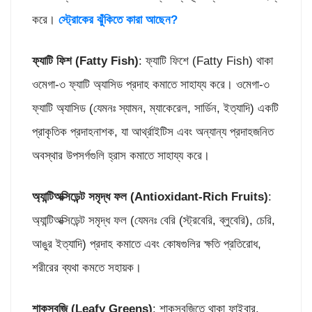
করে।
স্ট্রোকের ঝুঁকিতে কারা আছেন?
ফ্যাটি ফিশ (
Fatty Fish)
: ফ্যাটি ফিশে (Fatty Fish) থাকা
ওমেগা-৩ ফ্যাটি অ্যাসিড প্রদাহ কমাতে সাহায্য করে। ওমেগা-৩
ফ্যাটি অ্যাসিড (যেমনঃ স্যামন, ম্যাকেরেল, সার্ডিন, ইত্যাদি) একটি
প্রাকৃতিক প্রদাহনাশক, যা আর্থ্রাইটিস এবং অন্যান্য প্রদাহজনিত
অবস্থার উপসর্গগুলি হ্রাস কমাতে সাহায্য করে।
অ্যান্টিঅক্সিডেন্ট সমৃদ্ধ ফল (
Antioxidant-Rich Fruits)
:
অ্যান্টিঅক্সিডেন্ট সমৃদ্ধ ফল (যেমনঃ বেরি (স্ট্রবেরি, ব্লুবেরি), চেরি,
আঙুর ইত্যাদি) প্রদাহ কমাতে এবং কোষগুলির ক্ষতি প্রতিরোধ,
শরীরের ব্যথা কমতে সহায়ক।
শাকসবজি (
Leafy Greens)
: শাকসবজিতে থাকা ফাইবার,