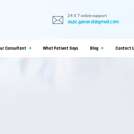
24 X 7 online support
aspc.general@gmail.com
ur Consultant
What Patient Says
Blog
Contact 