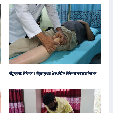
হাঁটু ব্যথার চিকিৎসা | হাঁটুর ব্যথায় ঔষধবিহীন চিকিৎসা সবচেয়ে নিরাপদ