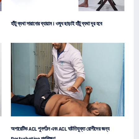
হাঁটু ব্যথা সারানোর ব্যায়াম । ওষুধ ছাড়াই হাঁটু ব্যথা দূর হবে
অপারেটিভ ACL পুনর্গঠন এবং ACL ঘাটতিযুক্ত রোগীদের জন্য
Perturbation প্রশিক্ষণ