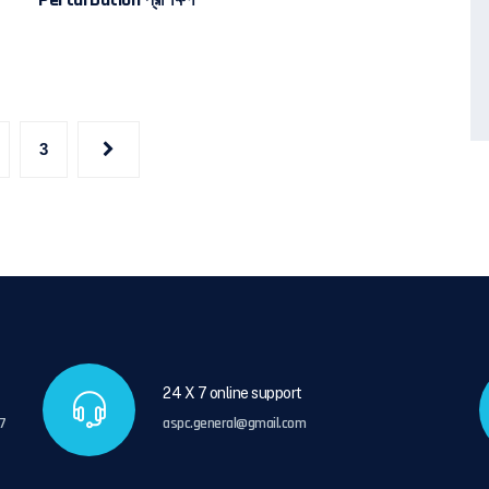
3
24 X 7 online support
7
aspc.general@gmail.com