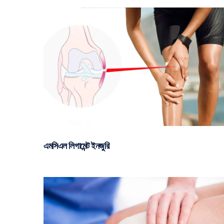
এমসিএল লিগামেন্ট ইনজুরি