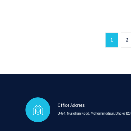
1
2
Office Address
U-64, Nurjahan Road, Mohammadpur, Dhaka 120