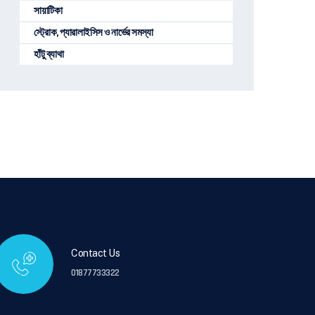
সায়াটিকা
স্ট্রোক, প্যারালাইসিস ও নার্ভের সমস্যা
হাঁটু ব্যাথা
Contact Us
01877733322