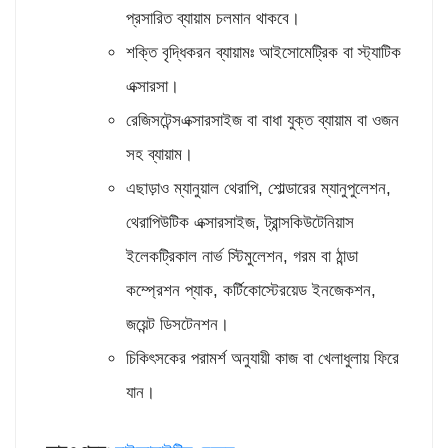
প্রসারিত ব্যায়াম চলমান থাকবে।
শক্তি বৃদ্ধিকরন ব্যায়ামঃ আইসোমেট্রিক বা স্ট্যাটিক
এক্সারসা।
রেজিসটেন্সএক্সারসাইজ বা বাধা যুক্ত ব্যায়াম বা ওজন
সহ ব্যায়াম।
এছাড়াও ম্যানুয়াল থেরাপি, শোল্ডারের ম্যানুপুলেশন,
থেরাপিউটিক এক্সারসাইজ, ট্রান্সকিউটেনিয়াস
ইলেকট্রিকাল নার্ভ স্টিমুলেশন, গরম বা ঠান্ডা
কম্প্রেশন প্যাক, কর্টিকোস্টেরয়েড ইনজেকশন,
জয়েন্ট ডিসটেনশন।
চিকিৎসকের পরামর্শ অনুযায়ী কাজ বা খেলাধুলায় ফিরে
যান।