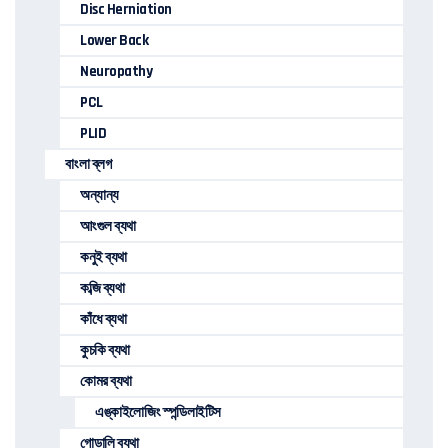
Disc Herniation
Lower Back
Neuropathy
PCL
PLID
বাংলা ব্লগ
অন্যান্য
আংগুল ব্যথা
কনুই ব্যথা
কব্জি ব্যথা
কাঁধে ব্যথা
কুচকি ব্যথা
কোমর ব্যথা
এঙ্কাইলোজিং স্পন্ডিলাইটিস
গোড়ালি ব্যথা