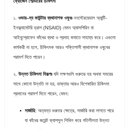
ফ্রোজেন শোল্ডারের চিকিৎসা
১.
ওভার
–
দ্য কাউন্টার ব্যথানাশক ওষুধঃ
ননস্টেরয়েডাল অ্যান্টি-
ইনফ্ল্যামেটরি ড্রাগ (NSAID) যেমন অ্যাসপিরিন বা
আইবুপ্রোফেন কাঁধের ব্যথা ও প্রদাহ কমাতে সাহায্য করে। এগুলো
কার্যকরী না হলে, চিকিৎসক আরও শক্তিশালী ব্যথানাশক ওষুধের
পরামর্শ দিতে পারেন।
২.
উন্নত চিকিৎসা বিকল্পঃ
যদি লক্ষণগুলি গুরুতর হয় অথবা সময়ের
সাথে কোনো উন্নতি না হয়, ডাক্তার আরও বিশেষায়িত চিকিৎসা
প্রদানের পরামর্শ দিতে পারেন, যেমন:
সার্জারি
:
অত্যন্ত গুরুতর ক্ষেত্রে, সার্জারি করা লাগতে পারে
যা কাঁধের জয়েন্ট ক্যাপসুল শিথিল করে গতিশীলতা উন্নত