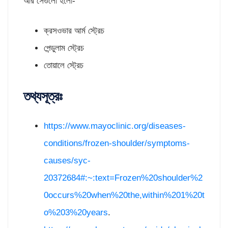
আর সেগুলো হলো-
ক্রসওভার আর্ম স্ট্রেচ
পেন্ডুলাম স্ট্রেচ
তোয়ালে স্ট্রেচ
তথ্যসূত্রঃ
https://www.mayoclinic.org/diseases-
conditions/frozen-shoulder/symptoms-
causes/syc-
20372684#:~:text=Frozen%20shoulder%2
0occurs%20when%20the,within%201%20t
o%203%20years
.