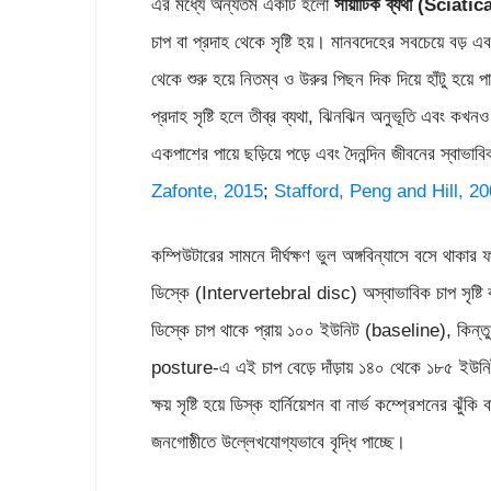
এর মধ্যে অন্যতম একটি হলো
সায়াটিক ব্যথা
(
Sciatic
চাপ বা প্রদাহ থেকে সৃষ্টি হয়। মানবদেহের সবচেয়ে বড় এব
থেকে শুরু হয়ে নিতম্ব ও উরুর পিছন দিক দিয়ে হাঁটু হয়ে 
প্রদাহ সৃষ্টি হলে তীব্র ব্যথা, ঝিনঝিন অনুভূতি এবং ক
একপাশের পায়ে ছড়িয়ে পড়ে এবং দৈনন্দিন জীবনের স্বাভা
Zafonte, 2015
;
Stafford, Peng and Hill, 2
কম্পিউটারের সামনে দীর্ঘক্ষণ ভুল অঙ্গবিন্যাসে বসে থাকার ফল
ডিস্কে (Intervertebral disc) অস্বাভাবিক চাপ সৃষ্টি ক
ডিস্কে চাপ থাকে প্রায় ১০০ ইউনিট (baseline), কিন
posture-এ এই চাপ বেড়ে দাঁড়ায় ১৪০ থেকে ১৮৫ ইউনিট
ক্ষয় সৃষ্টি হয়ে ডিস্ক হার্নিয়েশন বা নার্ভ কম্প্রেশনের ঝু
জনগোষ্ঠীতে উল্লেখযোগ্যভাবে বৃদ্ধি পাচ্ছে।