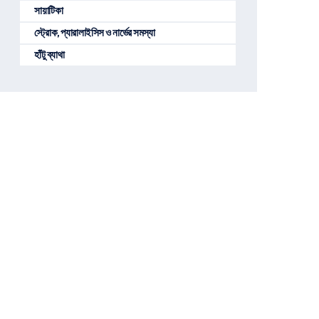
সায়াটিকা
স্ট্রোক, প্যারালাইসিস ও নার্ভের সমস্যা
হাঁটু ব্যাথা