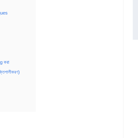
ques
g করা
তিশালীকরণ)