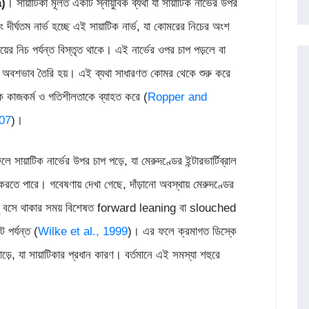
a)
। সায়াটিকা মূলত একটি স্নায়ুবিক ব্যথা যা সায়াটিক নার্ভের উপর
ং দীর্ঘতম নার্ভ হচ্ছে এই সায়াটিক নার্ভ, যা কোমরের নিচের অংশ
পায়ের নিচ পর্যন্ত বিস্তৃত থাকে। এই নার্ভের ওপর চাপ পড়লে বা
খনও অবশভাব তৈরি হয়। এই ব্যথা সাধারণত কোমর থেকে শুরু করে
বিক কাজকর্ম ও গতিশীলতাকে ব্যাহত করে (
Ropper and
007
)।
ে সায়াটিক নার্ভের উপর চাপ পড়ে, যা মেরুদণ্ডের ইন্টারভার্টিব্রাল
রতে পারে। গবেষণায় দেখা গেছে, দাঁড়ানো অবস্থায় মেরুদণ্ডের
্তু বসে থাকার সময় বিশেষত forward leaning বা slouched
 পর্যন্ত (
Wilke et al., 1999
)। এর ফলে ক্রমাগত ডিস্কে
ঁকি বাড়ে, যা সায়াটিকার প্রধান কারণ। বর্তমানে এই সমস্যা শহুরে