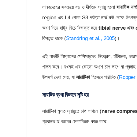
মানবদেহের সবচেয়ে বড় ও দীর্ঘতম স্নায়ু হলো
সায়াটিক নার
region-এর L4 থেকে S3 পর্যন্ত নার্ভ রুট থেকে উৎপন্ন 
অংশ দিয়ে হাঁটুর নিচে বিভক্ত হয়ে
tibial nerve
এবং
বিস্তৃত থাকে (
Standring et al., 2005
)।
এই নার্ভটি নিম্নাঙ্গের পেশিসমূহের নিয়ন্ত্রণ, হাঁটাচলা, ভ
পালন করে। যখনই এর কোনো অংশে চাপ লাগে বা প্রদাহ হ
উপসর্গ দেখা দেয়, যা
সায়াটিকা
হিসেবে পরিচিত (
Ropper 
সায়াটিক ব্যথা কিভাবে সৃষ্টি হয়
সায়াটিকা মূলত স্নায়ুতে চাপ লাগলে (
nerve compre
প্রধানত দু’ধরনের মেকানিজম কাজ করে: