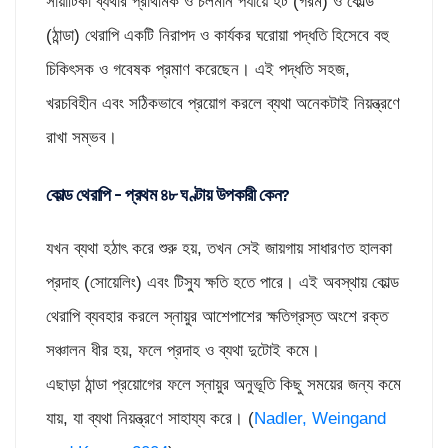
সায়াটিকা ব্যথার প্রাথমিক ও চলমান পর্যায়ে হট (গরম) ও কোল্ড
(ঠান্ডা) থেরাপি একটি নিরাপদ ও কার্যকর ঘরোয়া পদ্ধতি হিসেবে বহু
চিকিৎসক ও গবেষক প্রমাণ করেছেন। এই পদ্ধতি সহজ,
খরচবিহীন এবং সঠিকভাবে প্রয়োগ করলে ব্যথা অনেকটাই নিয়ন্ত্রণে
রাখা সম্ভব।
কোল্ড থেরাপি – প্রথম ৪৮ ঘণ্টায় উপকারী কেন
?
যখন ব্যথা হঠাৎ করে শুরু হয়, তখন সেই জায়গায় সাধারণত হালকা
প্রদাহ (সোয়েলিং) এবং টিস্যু ক্ষতি হতে পারে। এই অবস্থায় কোল্ড
থেরাপি ব্যবহার করলে স্নায়ুর আশেপাশের ক্ষতিগ্রস্ত অংশে রক্ত
সঞ্চালন ধীর হয়, ফলে প্রদাহ ও ব্যথা দুটোই কমে।
এছাড়া ঠান্ডা প্রয়োগের ফলে স্নায়ুর অনুভূতি কিছু সময়ের জন্য কমে
যায়, যা ব্যথা নিয়ন্ত্রণে সাহায্য করে। (
Nadler, Weingand