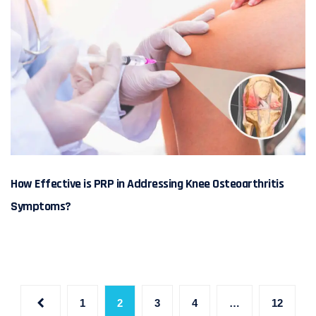
How Effective is PRP in Addressing Knee Osteoarthritis
Symptoms?
1
2
3
4
…
12