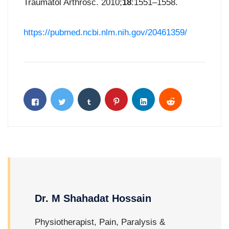
Traumatol Arthrosc. 2010;
18
:1551–1558.
https://pubmed.ncbi.nlm.nih.gov/20461359/
Dr. M Shahadat Hossain
Physiotherapist, Pain, Paralysis &