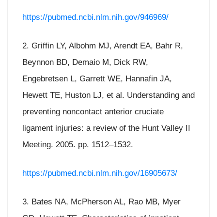
https://pubmed.ncbi.nlm.nih.gov/946969/
2. Griffin LY, Albohm MJ, Arendt EA, Bahr R,
Beynnon BD, Demaio M, Dick RW,
Engebretsen L, Garrett WE, Hannafin JA,
Hewett TE, Huston LJ, et al. Understanding and
preventing noncontact anterior cruciate
ligament injuries: a review of the Hunt Valley II
Meeting. 2005. pp. 1512–1532.
https://pubmed.ncbi.nlm.nih.gov/16905673/
3. Bates NA, McPherson AL, Rao MB, Myer