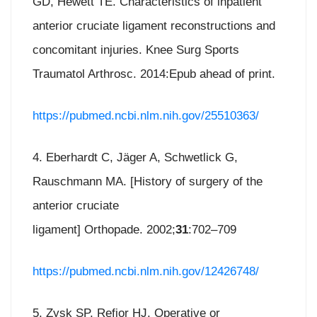
GD, Hewett TE. Characteristics of inpatient
anterior cruciate ligament reconstructions and
concomitant injuries. Knee Surg Sports
Traumatol Arthrosc. 2014:Epub ahead of print.
https://pubmed.ncbi.nlm.nih.gov/25510363/
4. Eberhardt C, Jäger A, Schwetlick G,
Rauschmann MA. [History of surgery of the
anterior cruciate
ligament] Orthopade. 2002;
31
:702–709
https://pubmed.ncbi.nlm.nih.gov/12426748/
5. Zysk SP, Refior HJ. Operative or